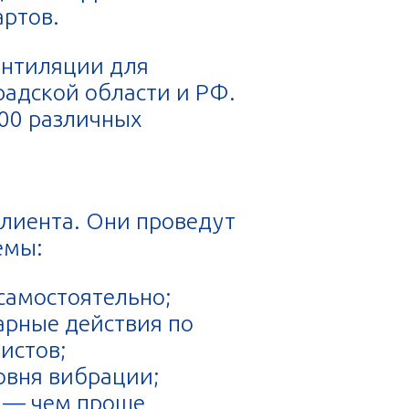
артов.
ентиляции для
адской области и РФ.
00 различных
лиента. Они проведут
емы:
самостоятельно;
арные действия по
истов;
овня вибрации;
 — чем проще