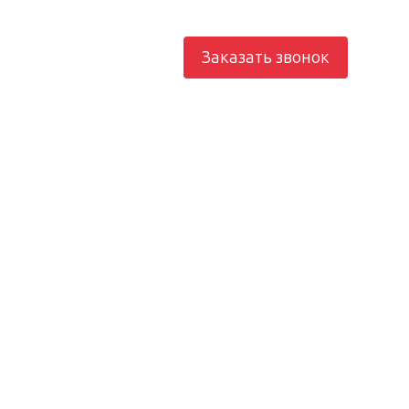
812) 982-21-73
Заказать звонок
рование
Электроснабжение
Отопление
Контакты