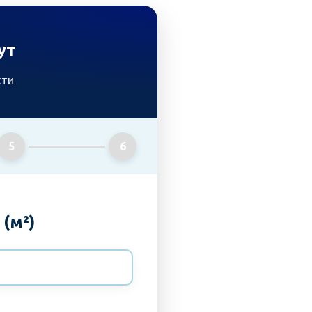
ут
сти
5
6
(м²)