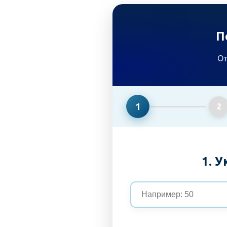
П
От
1
2
1. 