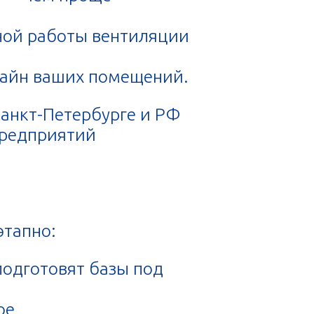
ной работы вентиляции
зайн ваших помещений.
анкт-Петербурге и РФ
предприятий
этапно:
подготовят базы под
ое