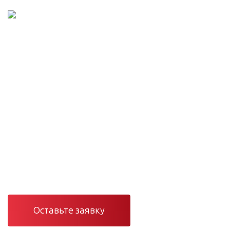
Проектирование и монтаж сетей
Инженерные сети
под ключ — от проекта
до сервиса
Проектирование, монтаж и сервис вентиляции,
отопления, кондиционирования и электроснабжения в
Санкт-Петербурге и Ленинградской области.
Оставьте заявку