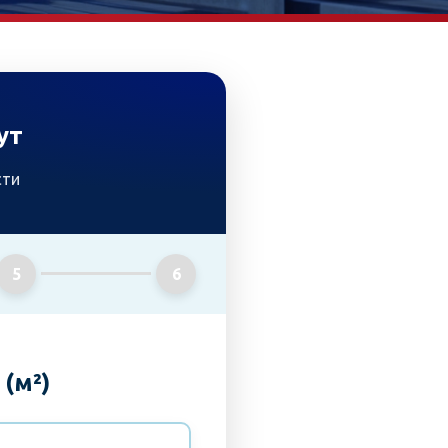
ут
сти
5
6
(м²)