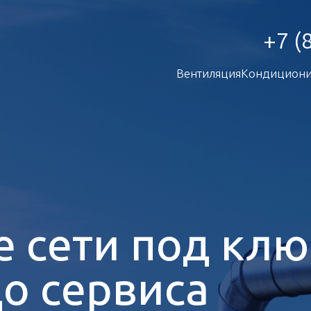
+7 (
Вентиляция
Кондициони
 сети под кл
до сервиса