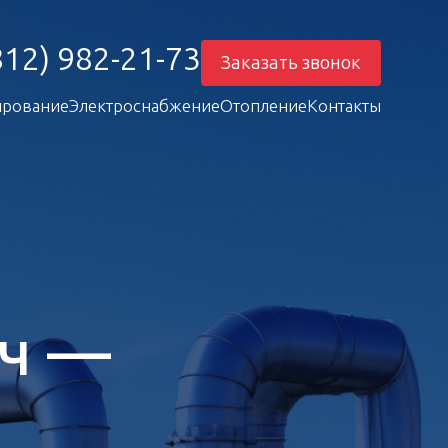
812) 982-21-73
Заказать звонок
рование
Электроснабжение
Отопление
Контакты
юч —