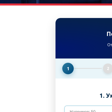
П
От
1
2
1. 