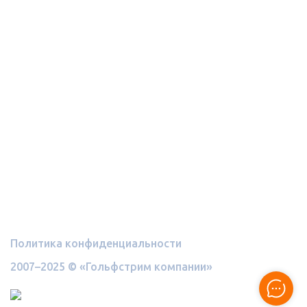
Отопление
Контакты
+7 (812) 982-21-73
sale@mygolfstrim.ru
г. Санкт-Петербург,
Финляндский пр., 4а,
офис 732
Политика конфиденциальности
2007–2025 © «Гольфстрим компании»
Разработка
и поддержка сайта