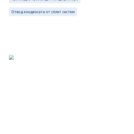
Отвод конденсата от сплит систем
Проектирование, монтаж и
обслуживание в Санкт-Петербурге и
Ленинградской области.
Меню
Услуги
Контакты
Вентиляция
Кондиционирование
Электроснабжение