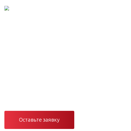
Проектирование и монтаж сетей
Инженерные сети
под ключ — от проекта
до сервиса
Проектирование, монтаж и сервис вентиляции,
отопления, кондиционирования и электроснабжения в
Санкт-Петербурге и Ленинградской области.
Оставьте заявку