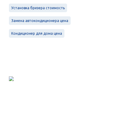
Установка бризера стоимость
Замена автокондиционера цена
Кондиционер для дома цена
Проектирование, монтаж и
обслуживание в Санкт-Петербурге и
Ленинградской области.
Меню
Услуги
Контакты
Вентиляция