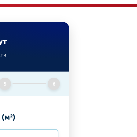
ут
сти
5
6
(м²)