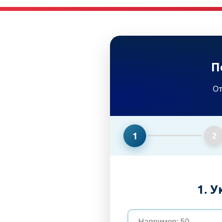
П
От
1
2
1. 