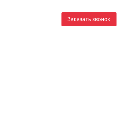
812) 982-21-73
Заказать звонок
рование
Электроснабжение
Отопление
Контакты
юч —