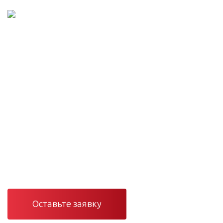
Проектирование и монтаж сетей
Инженерные сети
под ключ — от проекта
до сервиса
Проектирование, монтаж и сервис вентиляции,
отопления, кондиционирования и электроснабжения в
Санкт-Петербурге и Ленинградской области.
Оставьте заявку