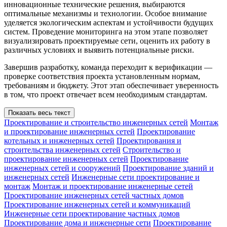
инновационные технические решения, выбираются
оптимальные механизмы и технологии. Особое внимание
уделяется экологическим аспектам и устойчивости будущих
систем. Проведение мониторинга на этом этапе позволяет
визуализировать проектируемые сети, оценить их работу в
различных условиях и выявить потенциальные риски.
Завершив разработку, команда переходит к верификации —
проверке соответствия проекта установленным нормам,
требованиям и бюджету. Этот этап обеспечивает уверенность
в том, что проект отвечает всем необходимым стандартам.
Показать весь текст
Проектирование и строительство инженерных сетей
Монтаж
и проектирование инженерных сетей
Проектирование
котельных и инженерных сетей
Проектирования и
строительства инженерных сетей
Строительство и
проектирование инженерных сетей
Проектирование
инженерных сетей и сооружений
Проектирование зданий и
инженерных сетей
Инженерные сети проектирование и
монтаж
Монтаж и проектирование инженерные сетей
Проектирование инженерных сетей частных домов
Проектирование инженерных сетей и коммуникаций
Инженерные сети проектирование частных домов
Проектирование дома и инженерные сети
Проектирование