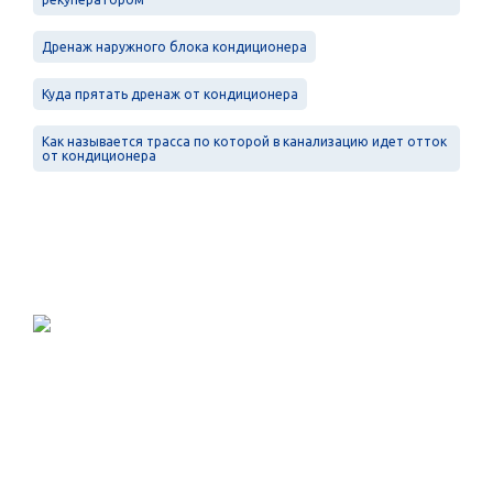
Дренаж наружного блока кондиционера
Куда прятать дренаж от кондиционера
Как называется трасса по которой в канализацию идет отток
от кондиционера
Проектирование, монтаж и
обслуживание в Санкт-Петербурге и
Ленинградской области.
Меню
Услуги