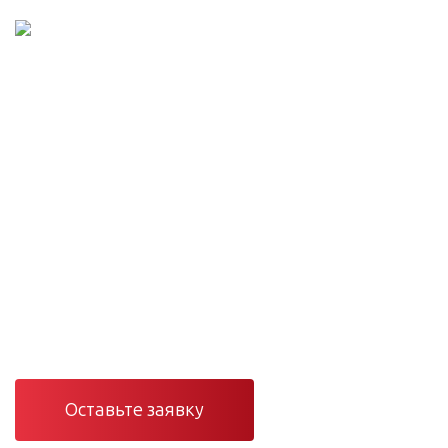
Проектирование и монтаж сетей
Инженерные сети
под ключ — от проекта
до сервиса
Проектирование, монтаж и сервис вентиляции,
отопления, кондиционирования и электроснабжения в
Санкт-Петербурге и Ленинградской области.
Оставьте заявку