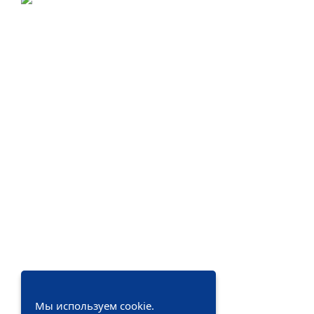
Проектирование, монтаж и
обслуживание в Санкт-Петербурге и
Ленинградской области.
Меню
Услуги
Контакты
Вентиляция
Кондиционирование
Электроснабжение
Отопление
Контакты
+7 (812) 982-21-73
sale@mygolfstrim.ru
Мы используем cookie.