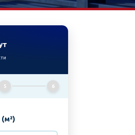
ут
сти
5
6
(м²)