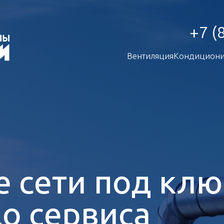
+7 (
Вентиляция
Кондициони
 сети под кл
до сервиса