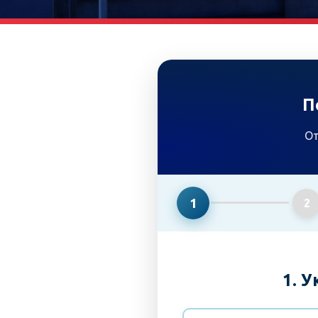
П
От
1
2
1. 