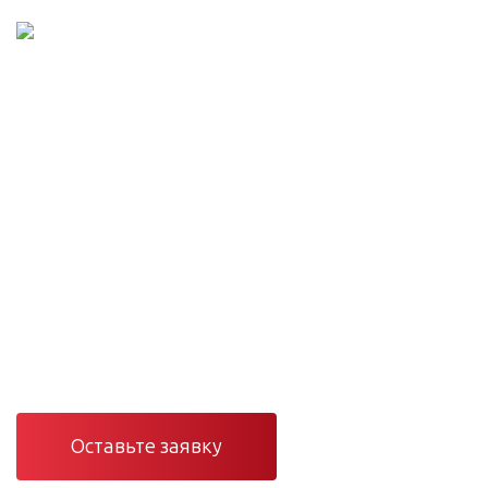
Проектирование и монтаж сетей
Инженерные сети
под ключ — от проекта
до сервиса
Проектирование, монтаж и сервис вентиляции,
отопления, кондиционирования и электроснабжения в
Санкт-Петербурге и Ленинградской области.
Оставьте заявку