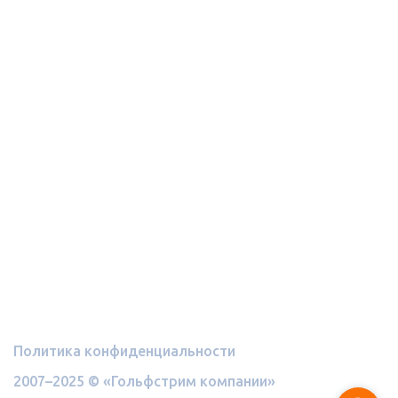
Электроснабжение
Отопление
Контакты
+7 (812) 982-21-73
sale@mygolfstrim.ru
г. Санкт-Петербург,
Финляндский пр., 4а,
офис 732
Политика конфиденциальности
2007–2025 © «Гольфстрим компании»