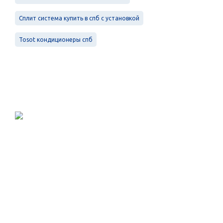
Сплит система купить в спб с установкой
Tosot кондиционеры спб
Проектирование, монтаж и
обслуживание в Санкт-Петербурге и
Ленинградской области.
Меню
Услуги
Контакты
Вентиляция
Кондиционирование