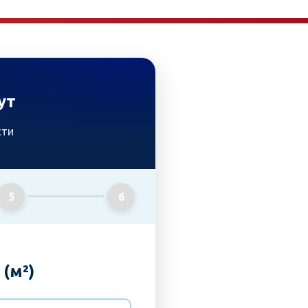
ут
сти
5
6
(м²)