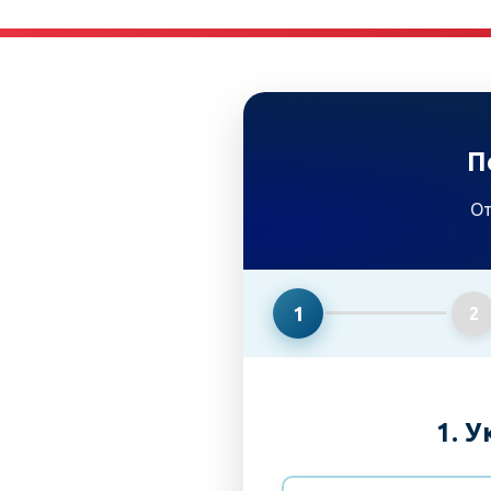
П
От
1
2
1. 