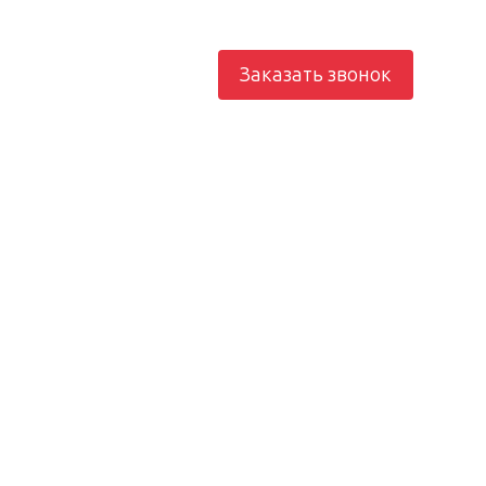
812) 982-21-73
Заказать звонок
рование
Электроснабжение
Отопление
Контакты
юч —