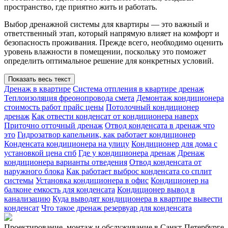
пространство, где приятно жить и работать.
Выбор дренажной системы для квартиры — это важный и
ответственный этап, который напрямую влияет на комфорт и
безопасность проживания. Прежде всего, необходимо оценить
уровень влажности в помещении, поскольку это поможет
определить оптимальное решение для конкретных условий.
Показать весь текст
Дренаж в квартире
Система отпления в квартире дренаж
Теплоизоляция фреонопровода смета
Демонтаж кондиционера
стоимость работ прайс цены
Потолочный кондиционер
дренаж
Как отвести конденсат от кондиционера наверх
Приточно отточный дренаж
Отвод конденсата в дренаж что
это
Гидрозатвор капельник, как работает кондиционер
Конденсата кондиционера на улицу
Кондиционер для дома с
установкой цена спб
Где у кондиционера дренаж
Дренаж
кондиционера варианты отведения
Отвод конденсата от
наружного блока
Как работает выброс конденсата со сплит
системы
Установка кондиционера в офис
Кондиционер на
балконе емкость для конденсата
Кондиционер вывод в
канализацию
Куда выводят кондиционера в квартире вывести
конденсат
Что такое дренаж резервуар для конденсата
Проектирование, монтаж и обслуживание в Санкт-Петербурге