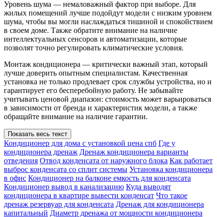
Уровень шума — немаловажный фактор при выборе. Для
жилых помещений лучше подойдут модели с низким уровнем
шума, чтобы вы могли наслаждаться тишиной и спокойствием
в своем доме. Также обратите внимание на наличие
интеллектуальных сенсоров и автоматизации, которые
позволят точно регулировать климатические условия.
Монтаж кондиционера — критически важный этап, который
лучше доверить опытным специалистам. Качественная
установка не только продлевает срок службы устройства, но и
гарантирует его бесперебойную работу. Не забывайте
учитывать ценовой диапазон: стоимость может варьироваться
в зависимости от бренда и характеристик модели, а также
обращайте внимание на наличие гарантии.
Показать весь текст
Кондиционер для дома с установкой цена спб
Где у
кондиционера дренаж
Дренаж кондиционера варианты
отведения
Отвод конденсата от наружного блока
Как работает
выброс конденсата со сплит системы
Установка кондиционера
в офис
Кондиционер на балконе емкость для конденсата
Кондиционер вывод в канализацию
Куда выводят
кондиционера в квартире вывести конденсат
Что такое
дренаж резервуар для конденсата
Дренаж для кондиционера
капитальный
Диаметр дренажа от мощности кондиционера