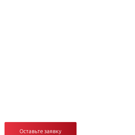
Проектирование и монтаж сетей
Инженерные сети
под ключ — от проекта
до сервиса
Проектирование, монтаж и сервис вентиляции,
отопления, кондиционирования и электроснабжения в
Санкт-Петербурге и Ленинградской области.
Оставьте заявку