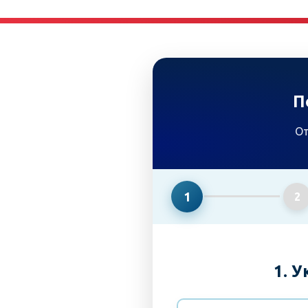
П
От
1
2
1. 