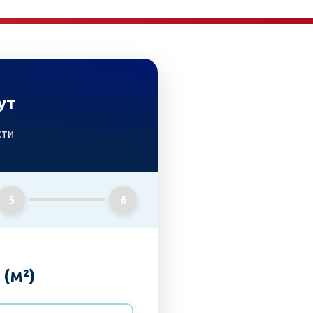
ут
сти
5
6
(м²)