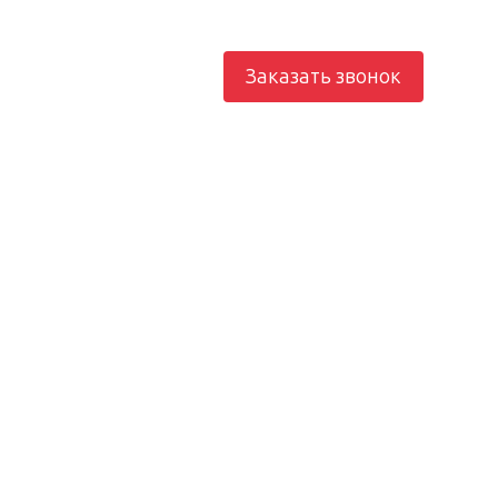
812) 982-21-73
Заказать звонок
рование
Электроснабжение
Отопление
Контакты
юч —