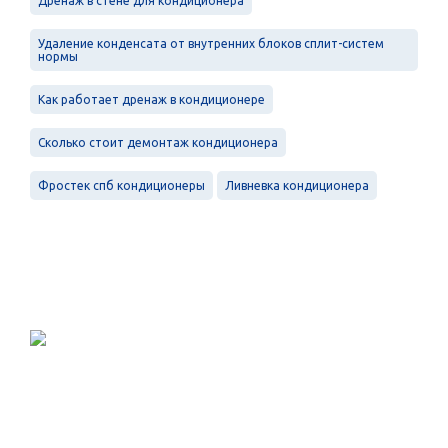
Дренаж в стене для кондиционера
Удаление конденсата от внутренних блоков сплит-систем
нормы
Как работает дренаж в кондиционере
Сколько стоит демонтаж кондиционера
Фростек спб кондиционеры
Ливневка кондиционера
Проектирование, монтаж и
обслуживание в Санкт-Петербурге и
Ленинградской области.