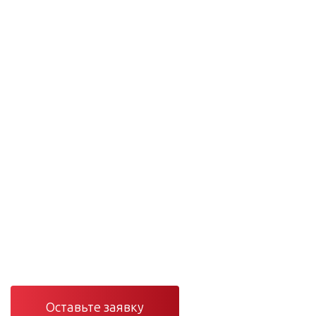
Проектирование и монтаж сетей
Инженерные сети
под ключ — от проекта
до сервиса
Проектирование, монтаж и сервис вентиляции,
отопления, кондиционирования и электроснабжения в
Санкт-Петербурге и Ленинградской области.
Оставьте заявку