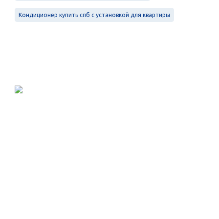
Кондиционер купить спб с установкой для квартиры
Проектирование, монтаж и
обслуживание в Санкт-Петербурге и
Ленинградской области.
Меню
Услуги
Контакты
Вентиляция
Кондиционирование
Электроснабжение
Отопление