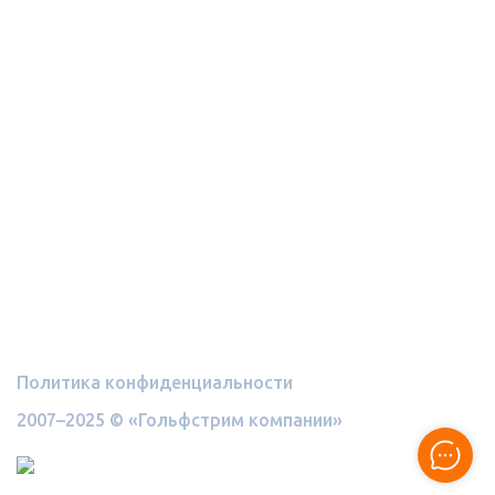
Контакты
+7 (812) 982-21-73
sale@mygolfstrim.ru
г. Санкт-Петербург,
Финляндский пр., 4а,
офис 732
Политика конфиденциальности
2007–2025 © «Гольфстрим компании»
Разработка
и поддержка сайта